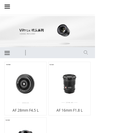
끀
끀
ꄙ
AF 28mm F4.5 L
AF 16mm F1.8 L