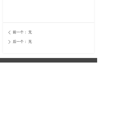
前一个：
无
ꄴ
后一个：
无
ꄲ
深圳市爵影科技有限公司
广东省深圳市龙华新区 民治街道 展滔科技大厦B座
1207
Viltrox 小红书
Viltrox 公众号
Viltrox 抖音号