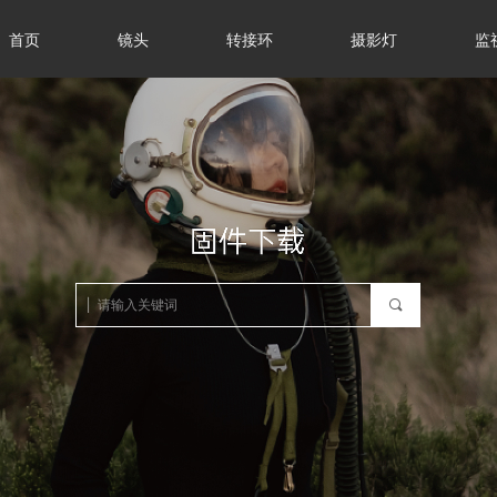
首页
镜头
转接环
摄影灯
监
끠