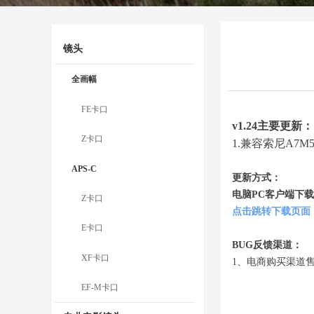
镜头
全画幅
FE卡口
v1.24主要更新：
Z卡口
1.兼容索尼A7M
APS-C
更新方式：
电脑PC客户端下
Z卡口
点击跳转下载页面
E卡口
BUG反馈渠道：
XF卡口
1、电商购买渠道
EF-M卡口