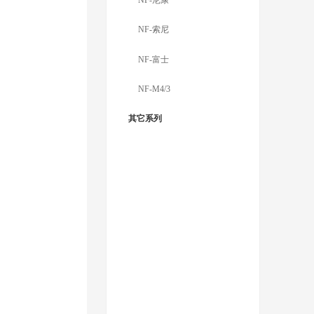
NF-尼康
NF-索尼
NF-富士
NF-M4/3
其它系列