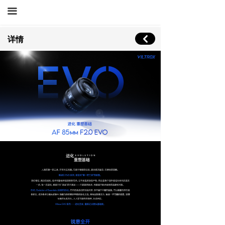
끀
낒
详情