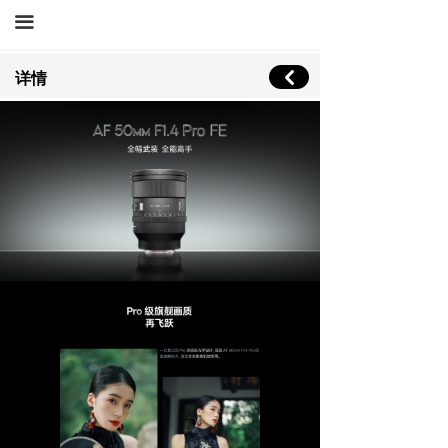
끀
낒
详情